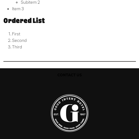
Subitem 2
Item 3
Ordered List
First
Second
Third
CONTACT US