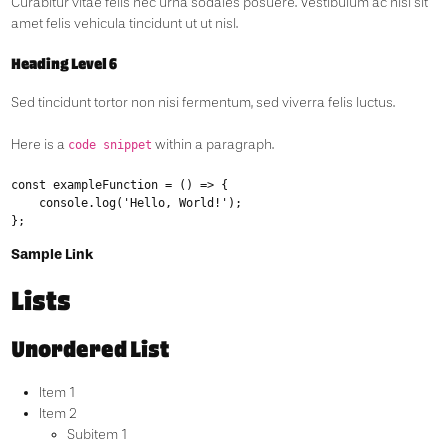
Curabitur vitae felis nec urna sodales posuere. Vestibulum ac nisi sit
amet felis vehicula tincidunt ut ut nisl.
Heading Level 6
Sed tincidunt tortor non nisi fermentum, sed viverra felis luctus.
Here is a
within a paragraph.
code snippet
const exampleFunction = () => {

    console.log('Hello, World!');

Sample Link
Lists
Unordered List
Item 1
Item 2
Subitem 1